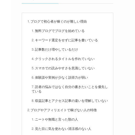
ー
ブログで初心者が稼ぐのが難しい理由
無料ブログでブログを始めている
キーワード選定をせずに記事を書いている
記事数だけ増やしているだけ
クリックされるタイトルを作れていない
スマホでの読みやすさを意識していない
体験談や実例が少なく説得力が弱い
読者の悩みではなく自分の書きたいことを優先し
ている
収益記事とアクセス記事の違いを理解していない
ブログやアフィリエイトで稼げない人の特徴
ニートや無職と言った類の人
見た目に気を使わない清涼感のない人