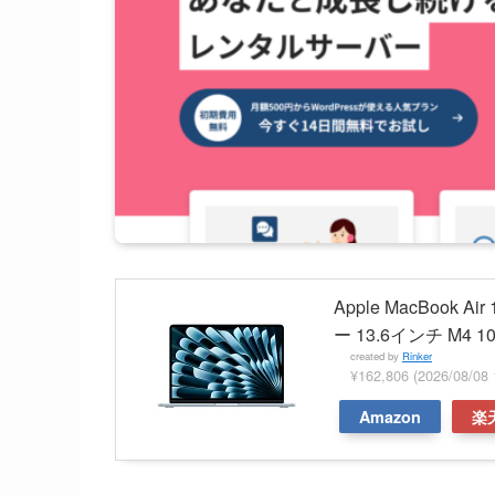
Apple MacBook A
ー 13.6インチ M4
created by
Rinker
¥162,806
(2026/08/
Amazon
楽